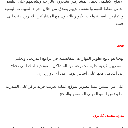
الابداع الاقليمي تجعل المشاركين يشعرون بالراحة وتشجعهم على التقييم
الذاتي لنقاط القوة والضعف لديهم بصدق من خلال إجراء التقييمات اليومية
والتمارين العملية ولعب الأدوار بالتعاون مع المشاركين الاخرين جنب الى
جنب.
نهجنا
:
نهجنا هو دمج تطوير المهارات المفاهيمية في برامج التدريب، وتعليم
المتدربين كيفية إدارة مجموعة من المشاكل النموذجية لتلك التي تحتاج
إلى التعامل معها على أساس يومي في أي دور إداري.
على مر السنين قمنا بتطوير نموذج عملية تدريب فريد يركز على المتدرب
بما يضمن النمو المهني المستمر والناجح.
مدرب مختلف كل يوم: