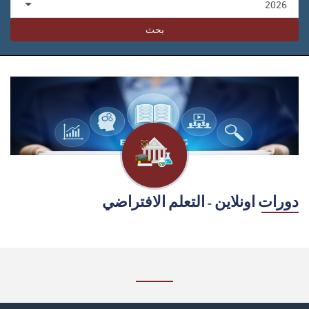
بحث
دورات اونلاين - التعلم الافتراضي