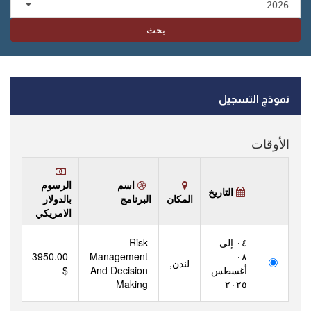
بحث
نموذج التسجيل
الأوقات
اسم
الرسوم
التاريخ
المكان
البرنامج
بالدولار
الامريكي
٠٤
إلى
Risk
3950.00
Management
٠٨
لندن,
أغسطس
And Decision
$
Making
٢٠٢٥